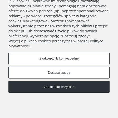
Pliki cookies i pokrewne im technologie umożliwiają
poprawne działanie strony i pomagają nam dostosować
ofertę do Twoich potrzeb (np. poprzez spersonalizowane
reklamy - po więcej szczegółów spójrz w kategorie
Newsletter
cookies Marketingowe). Możesz zaakceptować
wykorzystanie przez nas wszystkich tych plików i przejść
Dołącz do kobiecego świata Yellow Meadow!
do sklepu lub dostosować użycie plików do swoich
preferencji, wybierając opcję "Dostosuj zgody".
Więcej o plikach cookies przeczytasz w naszej Polityce
Zapisz się
prywatności.
Zaakceptuj tylko niezbędne
INFO
Dostosuj zgody
COPYRIGHT © 2021 YELLOW MEADOW
Zaakceptuj wszystkie
Pokaż pełną wersję strony
Sklep internetowy Shoper Premium