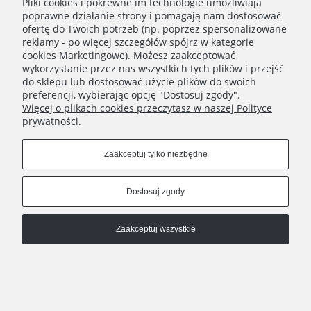
Pliki cookies i pokrewne im technologie umożliwiają
poprawne działanie strony i pomagają nam dostosować
ofertę do Twoich potrzeb (np. poprzez spersonalizowane
reklamy - po więcej szczegółów spójrz w kategorie
Newsletter
cookies Marketingowe). Możesz zaakceptować
wykorzystanie przez nas wszystkich tych plików i przejść
Dołącz do kobiecego świata Yellow Meadow!
do sklepu lub dostosować użycie plików do swoich
preferencji, wybierając opcję "Dostosuj zgody".
Więcej o plikach cookies przeczytasz w naszej Polityce
Zapisz się
prywatności.
Zaakceptuj tylko niezbędne
INFO
Dostosuj zgody
COPYRIGHT © 2021 YELLOW MEADOW
Zaakceptuj wszystkie
Pokaż pełną wersję strony
Sklep internetowy Shoper Premium