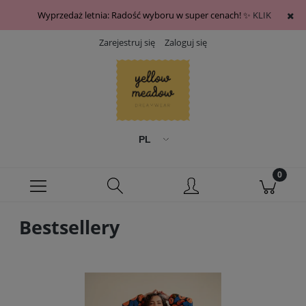
Wyprzedaż letnia: Radość wyboru w super cenach! ✨
KLIK
Zarejestruj się
Zaloguj się
Bestsellery