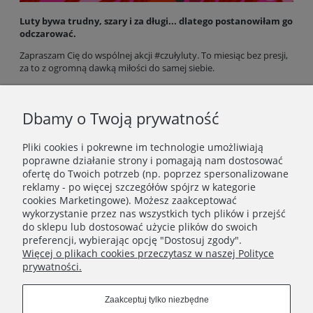
Luty bywa trudny, szary i za długi... dlatego postanowiłam go
odczarować.
Zapraszam Cię do wspólnej akcji #czułyluty. To miesiąc bez presji,
za to z ogromną dawką miłości do samej siebie.
Przeczytaj mój list, pobierz darmowy kalendarz oraz tapety na
telefon i zacznijmy wspólnie zasiewać ziarenka czułości.
Dbamy o Twoją prywatność
Twoja codzienność zasługuje na odrobinę brokatu! ✨
Pliki cookies i pokrewne im technologie umożliwiają
poprawne działanie strony i pomagają nam dostosować
ofertę do Twoich potrzeb (np. poprzez spersonalizowane
reklamy - po więcej szczegółów spójrz w kategorie
cookies Marketingowe). Możesz zaakceptować
wykorzystanie przez nas wszystkich tych plików i przejść
Newsletter
do sklepu lub dostosować użycie plików do swoich
preferencji, wybierając opcję "Dostosuj zgody".
Dołącz do kobiecego świata Yellow Meadow!
Więcej o plikach cookies przeczytasz w naszej Polityce
prywatności.
Zapisz się
Zaakceptuj tylko niezbędne