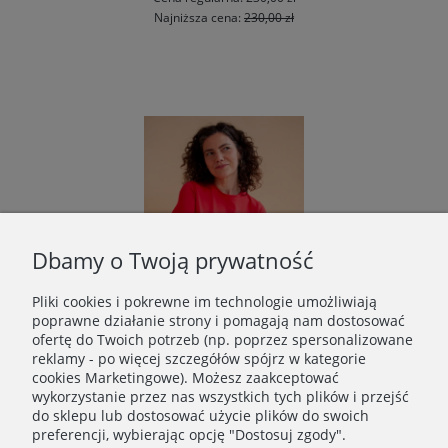
Najniższa cena:
230,00 zł
Dbamy o Twoją prywatność
Pliki cookies i pokrewne im technologie umożliwiają
poprawne działanie strony i pomagają nam dostosować
ofertę do Twoich potrzeb (np. poprzez spersonalizowane
reklamy - po więcej szczegółów spójrz w kategorie
cookies Marketingowe). Możesz zaakceptować
wykorzystanie przez nas wszystkich tych plików i przejść
Bawełniany tiszert Sunflower in Red
do sklepu lub dostosować użycie plików do swoich
179,00 zł
preferencji, wybierając opcję "Dostosuj zgody".