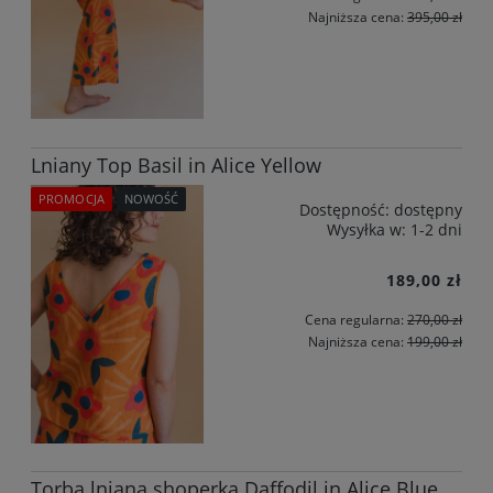
Najniższa cena:
395,00 zł
Lniany Top Basil in Alice Yellow
PROMOCJA
NOWOŚĆ
Dostępność:
dostępny
Wysyłka w:
1-2 dni
189,00 zł
Cena regularna:
270,00 zł
Najniższa cena:
199,00 zł
Torba lniana shoperka Daffodil in Alice Blue