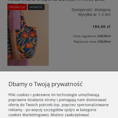
PROMOCJA
NOWOŚĆ
Dostępność:
dostępny
Wysyłka w:
1-2 dni
184,00 zł
Cena regularna:
230,00 zł
Najniższa cena:
230,00 zł
Torba lniana shoperka Daffodil in Alice Yellow
Dbamy o Twoją prywatność
PROMOCJA
NOWOŚĆ
Dostępność:
dostępny
Wysyłka w:
1-2 dni
Pliki cookies i pokrewne im technologie umożliwiają
poprawne działanie strony i pomagają nam dostosować
184,00 zł
ofertę do Twoich potrzeb (np. poprzez spersonalizowane
reklamy - po więcej szczegółów spójrz w kategorie
Cena regularna:
230,00 zł
cookies Marketingowe). Możesz zaakceptować