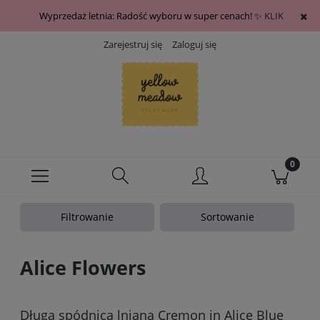
Wyprzedaż letnia: Radość wyboru w super cenach! ✨
KLIK
Zarejestruj się
Zaloguj się
Filtrowanie
Sortowanie
Alice Flowers
Długa spódnica lniana Cremon in Alice Blue