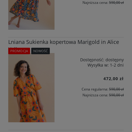
Najniższa cena:
590,00 zł
Lniana Sukienka kopertowa Marigold in Alice
Yellow
PROMOCJA
NOWOŚĆ
Dostępność:
dostępny
Wysyłka w:
1-2 dni
472,00 zł
Cena regularna:
590,00 zł
Najniższa cena:
590,00 zł