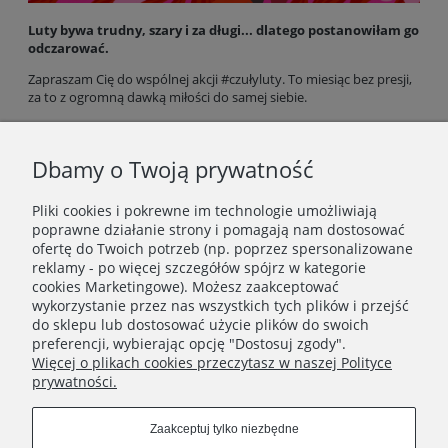
Luty bywa trudny, szary i za długi... dlatego postanowiłam go
odczarować.
Zapraszam Cię do wspólnej akcji #czułyluty. To miesiąc bez presji,
za to z ogromną dawką miłości do samej siebie.
Przeczytaj mój list, pobierz darmowy kalendarz oraz tapety na
telefon i zacznijmy wspólnie zasiewać ziarenka czułości.
Dbamy o Twoją prywatność
Twoja codzienność zasługuje na odrobinę brokatu! ✨
Pliki cookies i pokrewne im technologie umożliwiają
poprawne działanie strony i pomagają nam dostosować
ofertę do Twoich potrzeb (np. poprzez spersonalizowane
reklamy - po więcej szczegółów spójrz w kategorie
cookies Marketingowe). Możesz zaakceptować
wykorzystanie przez nas wszystkich tych plików i przejść
Newsletter
do sklepu lub dostosować użycie plików do swoich
preferencji, wybierając opcję "Dostosuj zgody".
Dołącz do kobiecego świata Yellow Meadow!
Więcej o plikach cookies przeczytasz w naszej Polityce
prywatności.
Zapisz się
Zaakceptuj tylko niezbędne