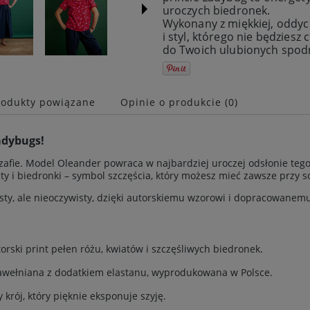
uroczych biedronek.
Wykonany z miękkiej, oddy
i styl, którego nie będzies
do Twoich ulubionych spodn
rodukty powiązane
Opinie o produkcie (0)
ie zawiera ewentualnych
adybugs!
w płatności
zafie. Model Oleander powraca w najbardziej uroczej odsłonie tego 
y i biedronki – symbol szczęścia, który możesz mieć zawsze przy s
ty, ale nieoczywisty, dzięki autorskiemu wzorowi i dopracowanemu
orski print pełen różu, kwiatów i szczęśliwych biedronek.
awełniana z dodatkiem elastanu, wyprodukowana w Polsce.
 krój, który pięknie eksponuje szyję.