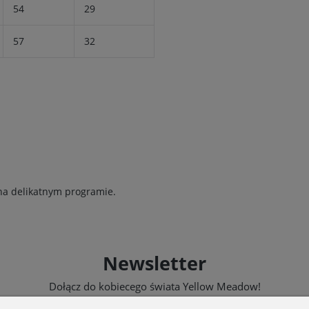
54
29
57
32
na delikatnym programie.
Newsletter
Dołącz do kobiecego świata Yellow Meadow!