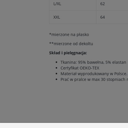
L/XL
62
XXL
64
*mierzone na płasko
**mierzone od dekoltu
Skład i pielęgnacja:
Tkanina: 95% bawełna, 5% elastan
Certyfikat OEKO-TEX
Materiał wyprodukowany w Polsce.
Prać w pralce w max 30 stopniach 