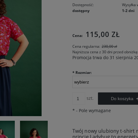
Dostępność:
Wysyłka 
dostępny
1-2 dni
Cena nie 
115,00 ZŁ
Cena:
kosztów p
Cena regularna:
230,00 zł
Najniższa cena z 30 dni przed obniżką
Promocja trwa do 31 sierpnia 2
*
Rozmiar:
szt.
Do koszyka
*
- Pole wymagane
Twój nowy ulubiony t-shirt
princie Ladybug to energet