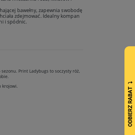
chającej bawełny, zapewnia swobodę
z chciała zdejmować. Idealny kompan
i i spódnic.
sezonu. Print Ladybugs to soczysty róż,
obie.
 krojowi.