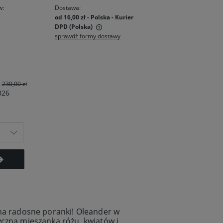
w:
Dostawa:
od 16,00 zł
- Polska - Kurier
DPD
(Polska)
sprawdź formy dostawy
zawiera ewentualnych
łatności
:
230,00 zł
026
 na radosne poranki! Oleander w
yczna mieszanka różu, kwiatów i