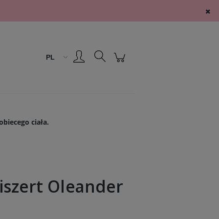
Zarejestruj się
Zaloguj się
biecego ciała.
iszert Oleander