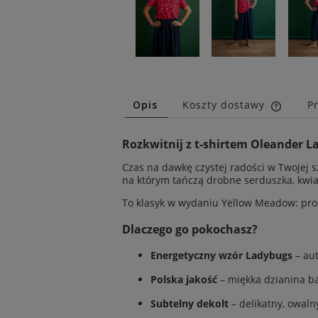
Opis
Koszty dostawy
P
Cena n
Rozkwitnij z t-shirtem Oleander L
kosztó
Czas na dawkę czystej radości w Twojej s
na którym tańczą drobne serduszka, kwiat
To klasyk w wydaniu Yellow Meadow: pros
Dlaczego go pokochasz?
Energetyczny wzór Ladybugs
– aut
Polska jakość
– miękka dzianina b
Subtelny dekolt
– delikatny, owalny