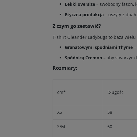
Lekki oversize
– swobodny fason, kt
Etyczna produkcja
– uszyty z dbało
Z czym go zestawić?
T-shirt Oleander Ladybugs to baza wielu 
Granatowymi spodniami Thyme
– 
Spódnicą Cremon
– aby stworzyć d
Rozmiary:
cm*
Długość
XS
58
S/M
60