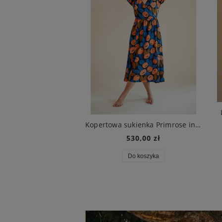
Długa spódnica Cremon in Call Me Poppy Navy
Kopertowa sukienka Primrose in Call Me Poppy Navy
350,00 zł
530,00 zł
Do koszyka
Do koszyka