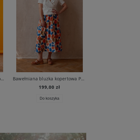
Koszula Tuberose in Call Me Poppy Navy
Bawełniana bluzka kopertowa Parsley in Cream
199,00 zł
375,00 zł
Do koszyka
Do koszyka