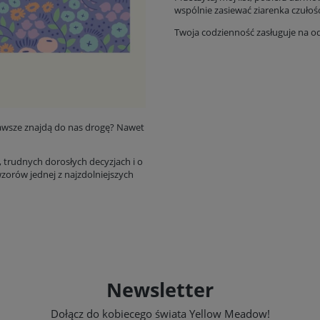
wspólnie zasiewać ziarenka czułośc
Twoja codzienność zasługuje na o
 zawsze znajdą do nas drogę? Nawet
i, trudnych dorosłych decyzjach i o
zorów jednej z najzdolniejszych
Newsletter
Dołącz do kobiecego świata Yellow Meadow!