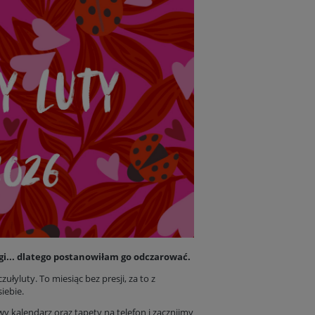
ugi... dlatego postanowiłam go odczarować.
ułyluty. To miesiąc bez presji, za to z
iebie.
wy kalendarz oraz tapety na telefon i zacznijmy