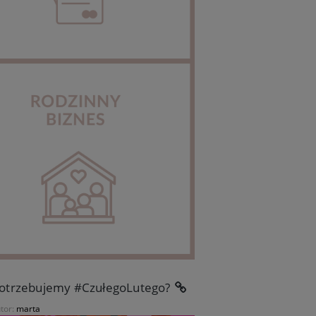
 potrzebujemy #CzułegoLutego?
tor:
marta