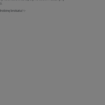
i.
drobinę brokatu! ✨