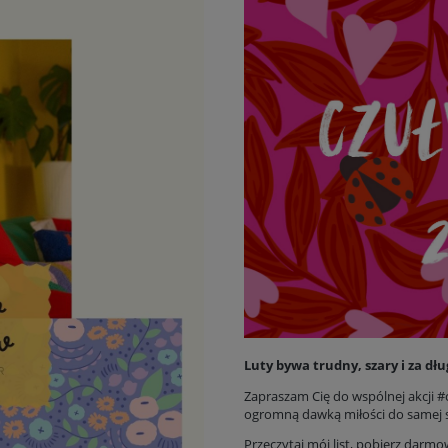
Luty bywa trudny, szary i za dł
Zapraszam Cię do wspólnej akcji #cz
ogromną dawką miłości do samej s
Przeczytaj mój list, pobierz darmo