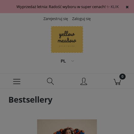
Wyprzedaż letnia: Radość wyboru w super cenach! ✨
KLIK
Zarejestruj się
Zaloguj się
Bestsellery