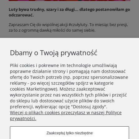
Luty bywa trudny, szary i za długi... dlatego postanowiłam go
odczarować.
Zapraszam Cię do wspólnej akcji #czułyluty. To miesiąc bez presji,
za to z ogromną dawką miłości do samej siebie.
Przeczytaj mój list, pobierz darmowy kalendarz oraz tapety na
telefon i zacznijmy wspólnie zasiewać ziarenka czułości.
Dbamy o Twoją prywatność
Twoja codzienność zasługuje na odrobinę brokatu! ✨
Pliki cookies i pokrewne im technologie umożliwiają
poprawne działanie strony i pomagają nam dostosować
ofertę do Twoich potrzeb (np. poprzez spersonalizowane
reklamy - po więcej szczegółów spójrz w kategorie
cookies Marketingowe). Możesz zaakceptować
wykorzystanie przez nas wszystkich tych plików i przejść
Newsletter
do sklepu lub dostosować użycie plików do swoich
preferencji, wybierając opcję "Dostosuj zgody".
Dołącz do kobiecego świata Yellow Meadow!
Więcej o plikach cookies przeczytasz w naszej Polityce
prywatności.
Zapisz się
Zaakceptuj tylko niezbędne