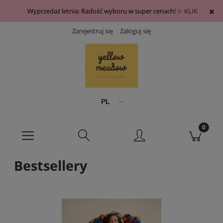
Wyprzedaż letnia: Radość wyboru w super cenach! ✨
KLIK
Zarejestruj się
Zaloguj się
Bestsellery