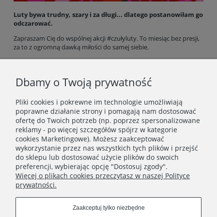
Luty bywa trudny, szary i za długi... dlatego postanowiłam go
odczarować.
Zapraszam Cię do wspólnej akcji #czułyluty. To miesiąc bez presji,
za to z ogromną dawką miłości do samej siebie.
Przeczytaj mój list, pobierz darmowy kalendarz oraz tapety na
telefon i zacznijmy wspólnie zasiewać ziarenka czułości.
Dbamy o Twoją prywatność
Twoja codzienność zasługuje na odrobinę brokatu! ✨
Pliki cookies i pokrewne im technologie umożliwiają
poprawne działanie strony i pomagają nam dostosować
ofertę do Twoich potrzeb (np. poprzez spersonalizowane
reklamy - po więcej szczegółów spójrz w kategorie
cookies Marketingowe). Możesz zaakceptować
wykorzystanie przez nas wszystkich tych plików i przejść
Newsletter
do sklepu lub dostosować użycie plików do swoich
preferencji, wybierając opcję "Dostosuj zgody".
Dołącz do kobiecego świata Yellow Meadow!
Więcej o plikach cookies przeczytasz w naszej Polityce
prywatności.
Zapisz się
Zaakceptuj tylko niezbędne