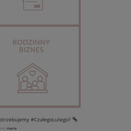
 potrzebujemy #CzułegoLutego?
tor:
marta