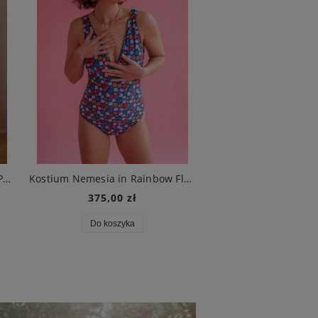
Bawełniana bluzka kopertowa Parsley in Cream
Kostium Nemesia in Rainbow Flowers
472,00 zł
375,00 zł
Cena regularna:
59
Najniższa cena:
59
Do koszyka
Do koszyka