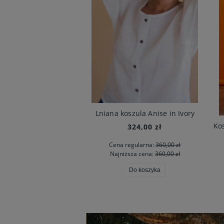
Lniana koszula Anise in Ivory
Długa spódnica Cremon in Call Me Poppy Navy
324,00 zł
350,00 zł
Cena regularna:
360,00 zł
Najniższa cena:
360,00 zł
Do koszyka
Do koszyka