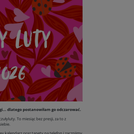
ugi... dlatego postanowiłam go odczarować.
ułyluty. To miesiąc bez presji, za to z
iebie.
wy kalendarz oraz tapety na telefon i zacznijmy