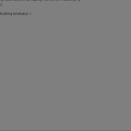
i.
drobinę brokatu! ✨