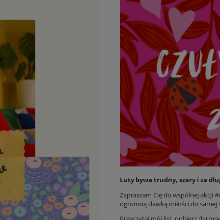
Luty bywa trudny, szary i za dł
Zapraszam Cię do wspólnej akcji #cz
ogromną dawką miłości do samej s
Przeczytaj mój list, pobierz darmo