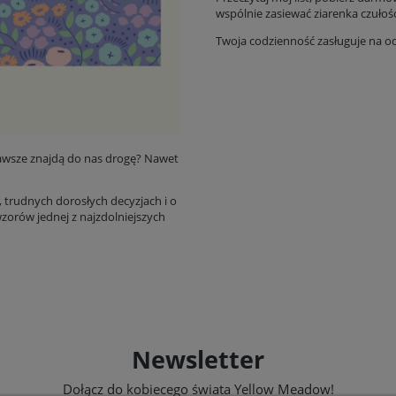
wspólnie zasiewać ziarenka czułośc
Twoja codzienność zasługuje na o
 zawsze znajdą do nas drogę? Nawet
i, trudnych dorosłych decyzjach i o
zorów jednej z najzdolniejszych
Newsletter
Dołącz do kobiecego świata Yellow Meadow!